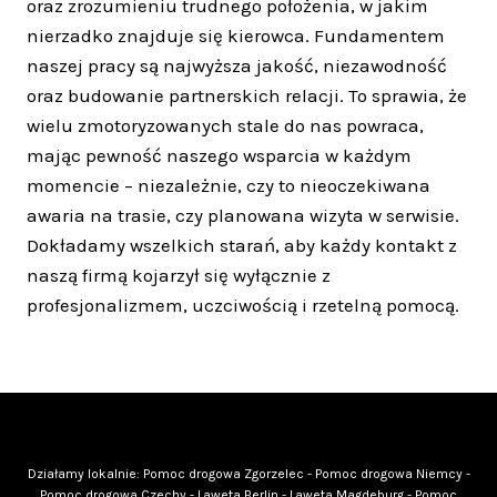
oraz zrozumieniu trudnego położenia, w jakim
nierzadko znajduje się kierowca. Fundamentem
naszej pracy są najwyższa jakość, niezawodność
oraz budowanie partnerskich relacji. To sprawia, że
wielu zmotoryzowanych stale do nas powraca,
mając pewność naszego wsparcia w każdym
momencie – niezależnie, czy to nieoczekiwana
awaria na trasie, czy planowana wizyta w serwisie.
Dokładamy wszelkich starań, aby każdy kontakt z
naszą firmą kojarzył się wyłącznie z
profesjonalizmem, uczciwością i rzetelną pomocą.
Działamy lokalnie:
Pomoc drogowa Zgorzelec
-
Pomoc drogowa Niemcy
-
Pomoc drogowa Czechy
-
Laweta Berlin
-
Laweta Magdeburg
-
Pomoc