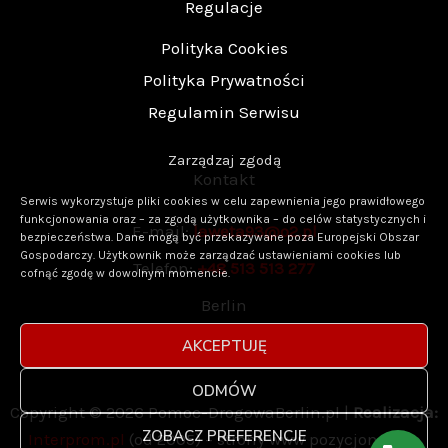
Regulacje
Polityka Cookies
Polityka Prywatności
Regulamin Serwisu
Zarządzaj zgodą
Kontakt
Serwis wykorzystuje pliki cookies w celu zapewnienia jego prawidłowego
funkcjonowania oraz – za zgodą użytkownika – do celów statystycznych i
E-mail:
laweta93@o2.pl
bezpieczeństwa. Dane mogą być przekazywane poza Europejski Obszar
Gospodarczy. Użytkownik może zarządzać ustawieniami cookies lub
Telefon:
+48 513 513 277
cofnąć zgodę w dowolnym momencie.
Berlin
AKCEPTUJĘ
ODMÓW
Copyright © 2026 Pomoc-DrogowaBerlin.pl |
Realizacja:
ZOBACZ PREFERENCJE
Interprom.pl
(od 2005) – strony www pozycjonujące