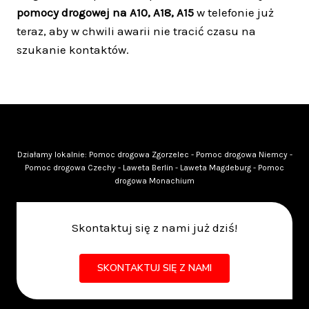
pomocy drogowej na A10, A18, A15
w telefonie już
teraz, aby w chwili awarii nie tracić czasu na
szukanie kontaktów.
Działamy lokalnie:
Pomoc drogowa Zgorzelec
-
Pomoc drogowa Niemcy
-
Pomoc drogowa Czechy
-
Laweta Berlin
-
Laweta Magdeburg
-
Pomoc
drogowa Monachium
Skontaktuj się z nami już dziś!
SKONTAKTUJ SIĘ Z NAMI